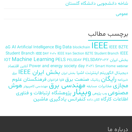
شاخه دانشجویی دانشگاه گلستان
عمومی
برچسب‌ مطالب
IEEE
AI
Big Data
5G
Artificial Intelligence
IEEE BZTE
blockchain
Student Branch
IEEE
IEEE Iran Section BZTE Student Branch
IEEE DAY 2020
Machine Learning
PELS
بخش ایران
PELSDAY2022
IOT
PELSDAY
Power and energy society day 2021
اقتصاد
Smart Home
آنلاین
webinar
بخش ایران IEEE
اینترنت اشیا
دیجیتال
الگوریتم
برق
بخش ایران
رایگان
صنعت برق
فرهنگستان علوم
خبرنامه
رباتیک
فاوا
فراخوان
مهندسی برق
مجازی
هوش
مخابرات
مسابقه
مهندسی کامپیوتر
وبینار
مصنوعی
پژوهشگاه ارتباطات و فناوری
وب پژوهی
اطلاعات
کارگاه
کنفرانس
یادگیری ماشین
کلان داده
درباره ما