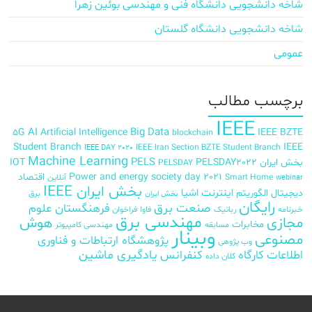
شاخه دانشجویی دانشگاه فنی و مهندسی بوئین زهرا
شاخه دانشجویی دانشگاه گلستان
عمومی
برچسب‌ مطالب
IEEE
AI
Big Data
5G
Artificial Intelligence
IEEE BZTE
blockchain
Student Branch
IEEE
IEEE Iran Section BZTE Student Branch
IEEE DAY 2020
Machine Learning
PELS
بخش ایران
PELSDAY2022
IOT
PELSDAY
Power and energy society day 2021
اقتصاد
Smart Home
آنلاین
webinar
بخش ایران IEEE
اینترنت اشیا
دیجیتال
الگوریتم
برق
بخش ایران
رایگان
صنعت برق
فرهنگستان علوم
خبرنامه
رباتیک
فاوا
فراخوان
مهندسی برق
مجازی
هوش
مخابرات
مسابقه
مهندسی کامپیوتر
وبینار
مصنوعی
پژوهشگاه ارتباطات و فناوری
وب پژوهی
اطلاعات
کارگاه
کنفرانس
یادگیری ماشین
کلان داده