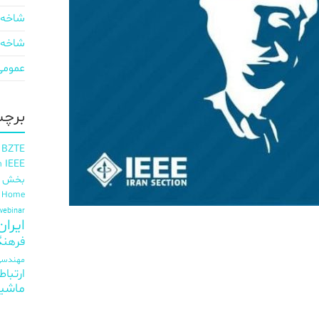
شاخه 
شاخه 
عمومی
برچس
 BZTE
IEEE
h
بخش ای
t Home
webinar
ایران EE
فرهنگ
مهندسی 
ارتباط
ماشی