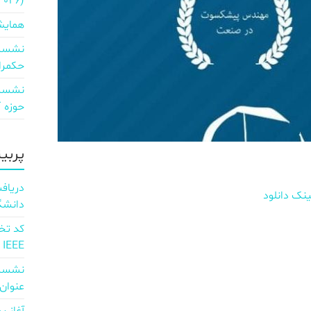
2026)
همایش
نشست 
حکمرا
نشست 
حوزه ICT و اقتصاد دیجیتال»
پربی
ینک دانلود
دانشگ
IEEE
نشست 
عنوان d full Integration of AI and 6G