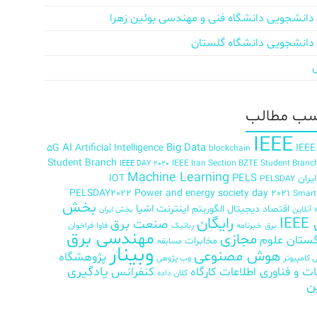
دانشجویی دانشگاه فنی و مهندسی بوئین زهرا
دانشجویی دانشگاه گلستان
ب‌ مطالب
IEEE
AI
Big Data
5G
Artificial Intelligence
IEEE
blockchain
Student Branch
IEEE Iran Section BZTE Student Branc
IEEE DAY 2020
Machine Learning
PELS
ران
IOT
PELSDAY
PELSDAY2022
Power and energy society day 2021
Smar
بخش
اینترنت اشیا
اقتصاد دیجیتال
الگوریتم
آنلاین
بخش ایران
رایگان
IE
صنعت برق
برق
خبرنامه
رباتیک
فاوا
فراخوان
مهندسی برق
مجازی
ستان علوم
مخابرات
مسابقه
وبینار
هوش مصنوعی
پژوهشگاه
کامپیوتر
وب پژوهی
ات و فناوری اطلاعات
کارگاه
کنفرانس
یادگیری
کلان داده
ن