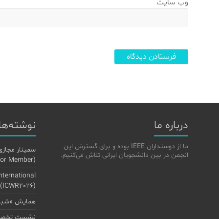
وب‌ سایت
درباره ما
نوشته‌ها
ما از دوستداران IEEE بوده و برای گسترش این
سمینار مجازی
انجمن در بین دانشجویان ایرانی تلاش می‌کنیم.
(Senior Member) در IEEE»
International
 (ICWR2026)
همایش «شبکه
نشست تخصصی