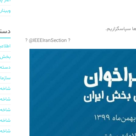
آغاز پی
وبینار
ها سپاسگزاریم.
دسته
? @IEEEIranSection ?
اطلاعی
بخش ایر
دسته‌
سازما
شاخه 
شاخه 
شاخه 
شاخه 
شاخه 