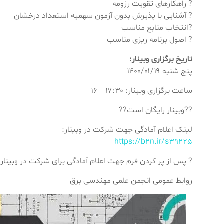
? راهکارهای تقویت رزومه
? آشنایی با پذیرش بدون آزمون سهمیه استعداد درخشان
?انتخاب منابع مناسب
? اصول برنامه ریزی مناسب
تاریخ برگزاری وبینار:
پنج شنبه ۱۴۰۰/۰۱/۱۹
ساعت برگزاری وبینار: ۱۷:۳۰ – ۱۶
??وبینار رایگان است??
لینک اعلام آمادگی جهت شرکت در وبینار:
https://b2n.ir/s39225
? پس از پر کردن فرم جهت اعلام آمادگی برای شرکت در وبینار
روابط عمومی انجمن علمی مهندسی برق