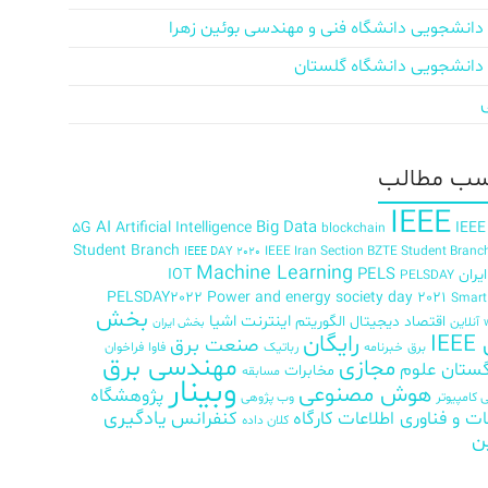
دانشجویی دانشگاه فنی و مهندسی بوئین زهرا
دانشجویی دانشگاه گلستان
ب‌ مطالب
IEEE
AI
Big Data
5G
Artificial Intelligence
IEEE
blockchain
Student Branch
IEEE Iran Section BZTE Student Branc
IEEE DAY 2020
Machine Learning
PELS
ران
IOT
PELSDAY
PELSDAY2022
Power and energy society day 2021
Smar
بخش
اینترنت اشیا
اقتصاد دیجیتال
الگوریتم
آنلاین
بخش ایران
رایگان
IE
صنعت برق
برق
خبرنامه
رباتیک
فاوا
فراخوان
مهندسی برق
مجازی
ستان علوم
مخابرات
مسابقه
وبینار
هوش مصنوعی
پژوهشگاه
کامپیوتر
وب پژوهی
ات و فناوری اطلاعات
کارگاه
کنفرانس
یادگیری
کلان داده
ن