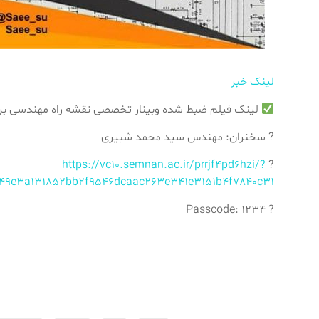
لینک خبر
لینک فیلم ضبط شده وبینار تخصصی نقشه راه مهندسی بر
? سخنران: مهندس سید محمد شبیری
https://vc10.semnan.ac.ir/prrjf4pd6hzi/?
?
e3a131852bb2f9546dcaac263e341e3151b4f7840c31
? Passcode: 1234