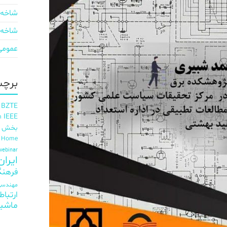
شاخه 
شاخه 
عمومی
برچس
 BZTE
IEEE
h
بخش ای
t Home
webinar
ایران EE
فرهنگ
مهندسی 
ارتباط
ماشی