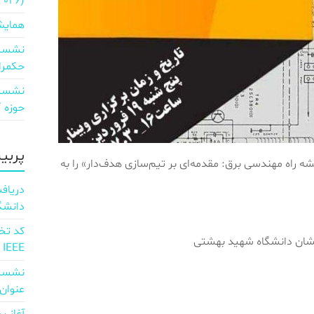
2026)
همایش
نشست 
حکمرا
نشست 
حوزه ICT و اقتصاد دیجیتال»
پربی
راه مهندسی برق: مقدمه‌ای بر تیم‌سازی هدف‌دار» را به
دانشگ
خشان دانشگاه شهید بهشتی
IEEE
نشست 
عنوان d full Integration of AI and 6G