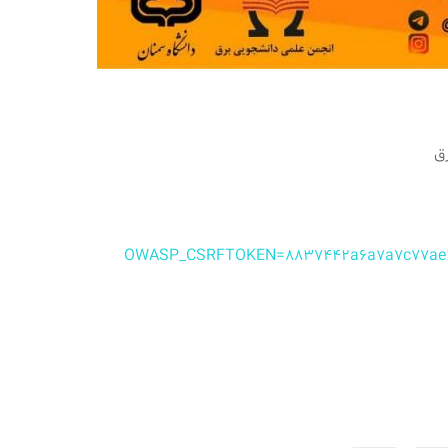
ق
OWASP_CSRFTOKEN=8837442a6a7a7c77ae49