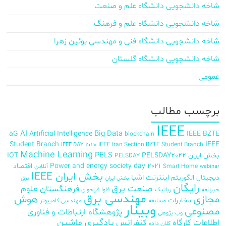
شاخه دانشجویی دانشگاه علم و صنعت
شاخه دانشجویی دانشگاه علم و فرهنگ
شاخه دانشجویی دانشگاه فنی و مهندسی بوئین زهرا
شاخه دانشجویی دانشگاه گلستان
عمومی
برچسب‌ مطالب
IEEE
AI
Big Data
5G
Artificial Intelligence
IEEE BZTE
blockchain
Student Branch
IEEE
IEEE Iran Section BZTE Student Branch
IEEE DAY 2020
Machine Learning
PELS
بخش ایران
PELSDAY2022
IOT
PELSDAY
Power and energy society day 2021
اقتصاد
Smart Home
آنلاین
webinar
بخش ایران IEEE
اینترنت اشیا
دیجیتال
الگوریتم
برق
بخش ایران
رایگان
صنعت برق
فرهنگستان علوم
خبرنامه
رباتیک
فاوا
فراخوان
مهندسی برق
مجازی
هوش
مخابرات
مسابقه
مهندسی کامپیوتر
وبینار
مصنوعی
پژوهشگاه ارتباطات و فناوری
وب پژوهی
اطلاعات
کارگاه
کنفرانس
یادگیری ماشین
کلان داده