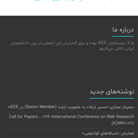
درباره ما
ما از دوستداران IEEE بوده و برای گسترش این انجمن در بین دانشجویان
ایرانی تلاش می‌کنیم.
نوشته‌های جدید
سمینار مجازی «مسیر ارتقاء به عضویت ارشد (Senior Member) در IEEE»
Call for Papers – 12th International Conference on Web Research
(ICWR2026)
همایش «شبکه‌های کوانتومی»