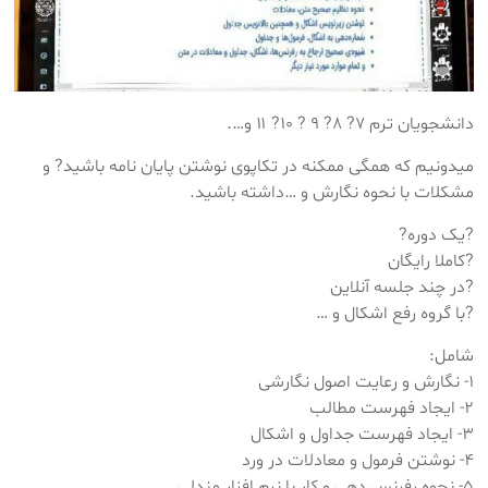
دانشجویان ترم ۷? ۸? ۹ ? ۱۰? ۱۱ و….
میدونیم که همگی ممکنه در تکاپوی نوشتن پایان نامه باشید? و
مشکلات با نحوه نگارش و …داشته باشید.
?یک دوره?
?کاملا رایگان
?در چند جلسه آنلاین
?با گروه رفع اشکال و …
شامل:
۱- نگارش و رعایت اصول نگارشی
۲- ایجاد فهرست مطالب
۳- ایجاد فهرست جداول و اشکال
۴- نوشتن فرمول و معادلات در ورد
۵- نحوه رفرنس دهی و کار با نرم افزار مندلی