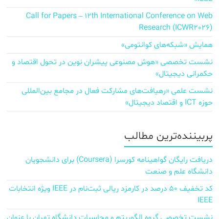
Call for Papers – 12th International Conference on Web
Research (ICWR2026)
همایش «شبکه‌های کوانتومی»
نشست تخصصی «هوش مصنوعی پیشران نوین در تحول اقتصاد و
حکمرانی دیجیتال»
نشست علمی «رهیافت‌های مشارکت فعال در مجامع بین‌المللی
حوزه ICT و اقتصاد دیجیتال»
پربیننده‌ترین مطالب
دریافت رایگان گواهینامه کورسرا (Coursera) برای دانشجویان
دانشگاه علم و صنعت
کد تخفیف ۵۰ درصد در کارمزد ریالی ثبت‌نام در IEEE ویژه انتخابات
IEEE
نشست تخصصی گروه الگوریتم و محاسبات دانشگاه تهران با عنوان