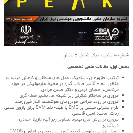
شماره ۱۰ نشریه پیک شامل ۵ بخش
بخش اول: مقالات علمی تخصصی
ترکیب فازورهای دینامیک، مدل های منطقی و کاهش مرتبه به
منظور انجام آنالیز حالات گذرا در محیط هارمونیکی در حوزه
فرکانس، احسان کرمی و دکتر حسن مرادی
مروری بر ساختار کنترلی ریز شبکه ها، بشیر فعله گری
مروری بر روند طراحی خودروهای هوشمند، الناز فیروزمند
طرح کنترلی مبتنی بر EMG با طبقه بند SVM برای بازوی کمکی
ربات، محمد امین قاسمی
مروری بر روش های بهبود تصاویر زیر آب، نازیلا احمدی
دریاکناری
اصول طراحی تقویت کننده کم نویز مبتنی بر فناوری CMOS،