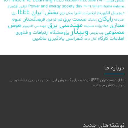
Machine Learning
PELS
بخش ایران
PELSDAY2022
IOT
PELSDAY
Power and energy society day 2021
اقتصاد
Smart Home
آنلاین
webinar
بخش ایران IEEE
اینترنت اشیا
دیجیتال
الگوریتم
برق
بخش ایران
رایگان
صنعت برق
فرهنگستان علوم
خبرنامه
رباتیک
فاوا
فراخوان
مهندسی برق
مجازی
هوش
مخابرات
مسابقه
مهندسی کامپیوتر
وبینار
مصنوعی
پژوهشگاه ارتباطات و فناوری
وب پژوهی
اطلاعات
کارگاه
کنفرانس
یادگیری ماشین
کلان داده
درباره ما
ما از دوستداران IEEE بوده و برای گسترش این انجمن در بین دانشجویان
ایرانی تلاش می‌کنیم.
نوشته‌های جدید