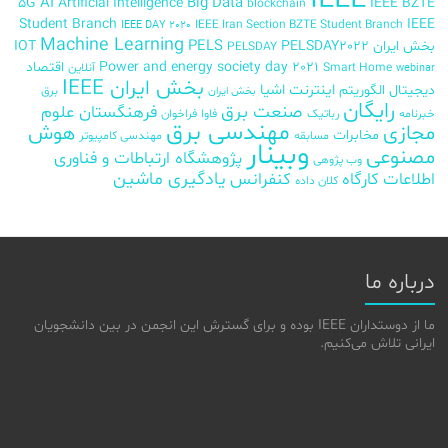
IEEE
AI
Big Data
5G
Artificial Intelligence
IEEE BZTE
blockchain
Student Branch
IEEE
IEEE Iran Section BZTE Student Branch
IEEE DAY 2020
Machine Learning
PELS
بخش ایران
PELSDAY2022
IOT
PELSDAY
Power and energy society day 2021
اقتصاد
Smart Home
آنلاین
webinar
بخش ایران IEEE
اینترنت اشیا
دیجیتال
الگوریتم
برق
بخش ایران
رایگان
صنعت برق
فرهنگستان علوم
خبرنامه
رباتیک
فاوا
فراخوان
مهندسی برق
مجازی
هوش
مخابرات
مسابقه
مهندسی کامپیوتر
وبینار
مصنوعی
پژوهشگاه ارتباطات و فناوری
وب پژوهی
اطلاعات
کارگاه
کنفرانس
یادگیری ماشین
کلان داده
درباره ما
ما از دوستداران IEEE بوده و برای گسترش این انجمن در بین دانشجویان
ایرانی تلاش می‌کنیم.