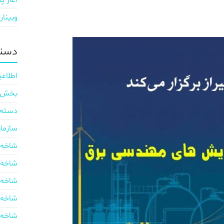
آغاز پی
وبینار
دسته
اطلاعی
بخش ایر
دسته‌
سازما
شاخه 
شاخه 
شاخه 
شاخه 
شاخه 