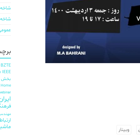
شاخه 
شاخه 
عمومی
برچس
 BZTE
IEEE
h
بخش ای
t Home
webinar
ایران EE
فرهنگ
مهندسی 
ارتباط
ماشی
وبینار