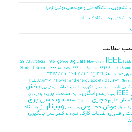
دانشجویی دانشگاه فنی و مهندسی بوئین زهرا
دانشجویی دانشگاه گلستان
ب‌ مطالب
IEEE
AI
Big Data
5G
Artificial Intelligence
IEEE
blockchain
Student Branch
IEEE Iran Section BZTE Student Branc
IEEE DAY 2020
Machine Learning
PELS
ران
IOT
PELSDAY
PELSDAY2022
Power and energy society day 2021
Smar
بخش
اینترنت اشیا
اقتصاد دیجیتال
الگوریتم
آنلاین
بخش ایران
رایگان
IE
صنعت برق
برق
خبرنامه
رباتیک
فاوا
فراخوان
مهندسی برق
مجازی
ستان علوم
مخابرات
مسابقه
وبینار
هوش مصنوعی
پژوهشگاه
کامپیوتر
وب پژوهی
ات و فناوری اطلاعات
کارگاه
کنفرانس
یادگیری
کلان داده
ن