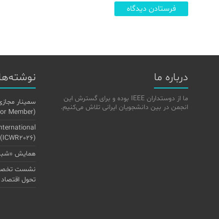
درباره ما
نوشته‌ها
ما از دوستداران IEEE بوده و برای گسترش این
سمینار مجازی
انجمن در بین دانشجویان ایرانی تلاش می‌کنیم.
(Senior Member) در IEEE»
International
 (ICWR2026)
همایش «شبکه
نشست تخصصی
تحول اقتصاد 