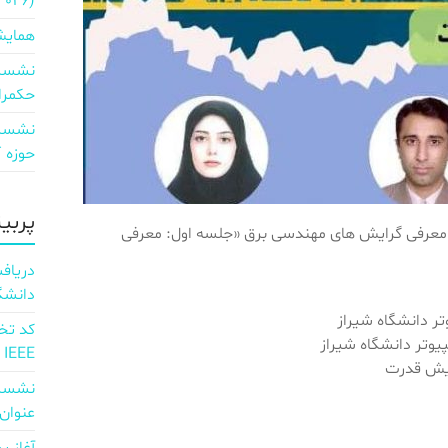
2026)
همایش
نشست 
حکمرا
نشست 
حوزه ICT و اقتصاد دیجیتال»
پربی
ی معرفی گرایش های مهندسی برق «جلسه اول: معرفی
دانشگ
تر دانشگاه شیراز
یوتر دانشگاه شیراز
IEEE
ایش قدرت
نشست 
عنوان d full Integration of AI and 6G