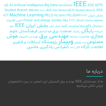
IEEE
AI
Big Data
5G
Artificial Intelligence
IEEE BZTE
blockchain
Student Branch
IEEE
IEEE Iran Section BZTE Student Branch
IEEE DAY 2020
Machine Learning
PELS
بخش ایران
PELSDAY2022
IOT
PELSDAY
Power and energy society day 2021
اقتصاد
Smart Home
آنلاین
webinar
بخش ایران IEEE
اینترنت اشیا
دیجیتال
الگوریتم
برق
بخش ایران
رایگان
صنعت برق
فرهنگستان علوم
خبرنامه
رباتیک
فاوا
فراخوان
مهندسی برق
مجازی
هوش
مخابرات
مسابقه
مهندسی کامپیوتر
وبینار
مصنوعی
پژوهشگاه ارتباطات و فناوری
وب پژوهی
اطلاعات
کارگاه
کنفرانس
یادگیری ماشین
کلان داده
درباره ما
ما از دوستداران IEEE بوده و برای گسترش این انجمن در بین دانشجویان
ایرانی تلاش می‌کنیم.