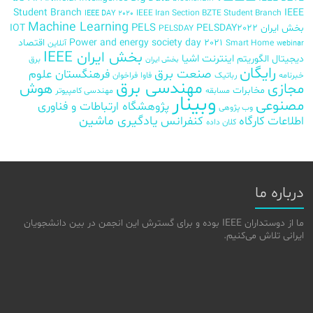
Student Branch
IEEE
IEEE Iran Section BZTE Student Branch
IEEE DAY 2020
Machine Learning
PELS
بخش ایران
PELSDAY2022
IOT
PELSDAY
Power and energy society day 2021
اقتصاد
Smart Home
آنلاین
webinar
بخش ایران IEEE
اینترنت اشیا
دیجیتال
الگوریتم
برق
بخش ایران
رایگان
صنعت برق
فرهنگستان علوم
خبرنامه
رباتیک
فاوا
فراخوان
مهندسی برق
مجازی
هوش
مخابرات
مسابقه
مهندسی کامپیوتر
وبینار
مصنوعی
پژوهشگاه ارتباطات و فناوری
وب پژوهی
اطلاعات
کارگاه
کنفرانس
یادگیری ماشین
کلان داده
درباره ما
ما از دوستداران IEEE بوده و برای گسترش این انجمن در بین دانشجویان
ایرانی تلاش می‌کنیم.