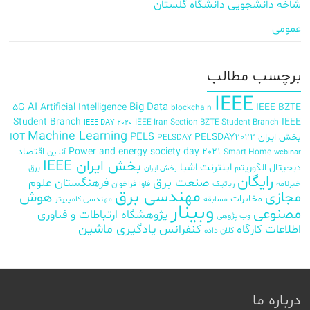
شاخه دانشجویی دانشگاه گلستان
عمومی
برچسب‌ مطالب
IEEE
AI
Big Data
5G
Artificial Intelligence
IEEE BZTE
blockchain
Student Branch
IEEE
IEEE Iran Section BZTE Student Branch
IEEE DAY 2020
Machine Learning
PELS
بخش ایران
PELSDAY2022
IOT
PELSDAY
Power and energy society day 2021
اقتصاد
Smart Home
آنلاین
webinar
بخش ایران IEEE
اینترنت اشیا
دیجیتال
الگوریتم
برق
بخش ایران
رایگان
صنعت برق
فرهنگستان علوم
خبرنامه
رباتیک
فاوا
فراخوان
مهندسی برق
مجازی
هوش
مخابرات
مسابقه
مهندسی کامپیوتر
وبینار
مصنوعی
پژوهشگاه ارتباطات و فناوری
وب پژوهی
اطلاعات
کارگاه
کنفرانس
یادگیری ماشین
کلان داده
درباره ما