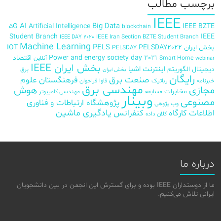
برچسب‌ مطالب
IEEE
AI
Big Data
5G
Artificial Intelligence
IEEE BZTE
blockchain
Student Branch
IEEE
IEEE Iran Section BZTE Student Branch
IEEE DAY 2020
Machine Learning
PELS
بخش ایران
PELSDAY2022
IOT
PELSDAY
Power and energy society day 2021
اقتصاد
Smart Home
آنلاین
webinar
بخش ایران IEEE
اینترنت اشیا
دیجیتال
الگوریتم
برق
بخش ایران
رایگان
صنعت برق
فرهنگستان علوم
خبرنامه
رباتیک
فاوا
فراخوان
مهندسی برق
مجازی
هوش
مخابرات
مسابقه
مهندسی کامپیوتر
وبینار
مصنوعی
پژوهشگاه ارتباطات و فناوری
وب پژوهی
اطلاعات
کارگاه
کنفرانس
یادگیری ماشین
کلان داده
درباره ما
ما از دوستداران IEEE بوده و برای گسترش این انجمن در بین دانشجویان
ایرانی تلاش می‌کنیم.