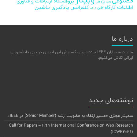
وبینار
مصنوعی
پژوهشگاه ارتباطات و فناوری
وب پژوهی
اطلاعات
کارگاه
کنفرانس
یادگیری ماشین
کلان داده
درباره ما
ما از دوستداران IEEE بوده و برای گسترش این انجمن در بین دانشجویان
ایرانی تلاش می‌کنیم.
نوشته‌های جدید
سمینار مجازی «مسیر ارتقاء به عضویت ارشد (Senior Member) در IEEE»
Call for Papers – 12th International Conference on Web Research
(ICWR2026)