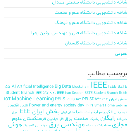
شاخه دانشجویی دانشگاه صنعتی همدان
شاخه دانشجویی دانشگاه علم و صنعت
شاخه دانشجویی دانشگاه علم و فرهنگ
شاخه دانشجویی دانشگاه فنی و مهندسی بوئین زهرا
شاخه دانشجویی دانشگاه گلستان
عمومی
برچسب‌ مطالب
IEEE
AI
Big Data
5G
Artificial Intelligence
IEEE BZTE
blockchain
Student Branch
IEEE
IEEE Iran Section BZTE Student Branch
IEEE DAY 2020
Machine Learning
PELS
بخش ایران
PELSDAY2022
IOT
PELSDAY
Power and energy society day 2021
اقتصاد
Smart Home
آنلاین
webinar
بخش ایران IEEE
اینترنت اشیا
دیجیتال
الگوریتم
برق
بخش ایران
رایگان
صنعت برق
فرهنگستان علوم
خبرنامه
رباتیک
فاوا
فراخوان
مهندسی برق
مجازی
هوش
مخابرات
مسابقه
مهندسی کامپیوتر