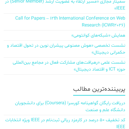
سمینار مجازی «مسیر ارتقاء به عضویت ارشد (Senior Member) در
IEEE»
Call for Papers – 12th International Conference on Web
Research (ICWR2026)
همایش «شبکه‌های کوانتومی»
نشست تخصصی «هوش مصنوعی پیشران نوین در تحول اقتصاد و
حکمرانی دیجیتال»
نشست علمی «رهیافت‌های مشارکت فعال در مجامع بین‌المللی
حوزه ICT و اقتصاد دیجیتال»
پربیننده‌ترین مطالب
دریافت رایگان گواهینامه کورسرا (Coursera) برای دانشجویان
دانشگاه علم و صنعت
کد تخفیف ۵۰ درصد در کارمزد ریالی ثبت‌نام در IEEE ویژه انتخابات
IEEE