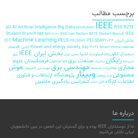
برچسب‌ مطالب
IEEE
AI
Big Data
5G
Artificial Intelligence
IEEE BZTE
blockchain
Student Branch
IEEE
IEEE Iran Section BZTE Student Branch
IEEE DAY 2020
Machine Learning
PELS
بخش ایران
PELSDAY2022
IOT
PELSDAY
Power and energy society day 2021
اقتصاد
Smart Home
آنلاین
webinar
بخش ایران IEEE
اینترنت اشیا
دیجیتال
الگوریتم
برق
بخش ایران
رایگان
صنعت برق
فرهنگستان علوم
خبرنامه
رباتیک
فاوا
فراخوان
مهندسی برق
مجازی
هوش
مخابرات
مسابقه
مهندسی کامپیوتر
وبینار
مصنوعی
پژوهشگاه ارتباطات و فناوری
وب پژوهی
اطلاعات
کارگاه
کنفرانس
یادگیری ماشین
کلان داده
درباره ما
ما از دوستداران IEEE بوده و برای گسترش این انجمن در بین دانشجویان
ایرانی تلاش می‌کنیم.