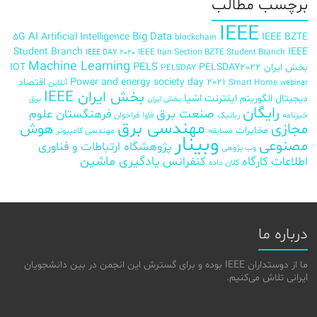
برچسب‌ مطالب
IEEE
AI
Big Data
5G
Artificial Intelligence
IEEE BZTE
blockchain
Student Branch
IEEE
IEEE Iran Section BZTE Student Branch
IEEE DAY 2020
Machine Learning
PELS
بخش ایران
PELSDAY2022
IOT
PELSDAY
Power and energy society day 2021
اقتصاد
Smart Home
آنلاین
webinar
بخش ایران IEEE
اینترنت اشیا
دیجیتال
الگوریتم
برق
بخش ایران
رایگان
صنعت برق
فرهنگستان علوم
خبرنامه
رباتیک
فاوا
فراخوان
مهندسی برق
مجازی
هوش
مخابرات
مسابقه
مهندسی کامپیوتر
وبینار
مصنوعی
پژوهشگاه ارتباطات و فناوری
وب پژوهی
اطلاعات
کارگاه
کنفرانس
یادگیری ماشین
کلان داده
درباره ما
ما از دوستداران IEEE بوده و برای گسترش این انجمن در بین دانشجویان
ایرانی تلاش می‌کنیم.