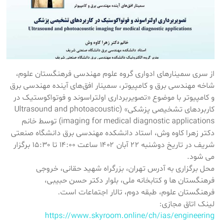
از سری سمینارهای ادواری گروه علوم مهندسی فرهنگستان علوم،
شاخه مهندسی برق و کامپیوتر، سمینار افق‌های آینده‌ مهندسی برق
و کامپیوتر با موضوع «تصویربرداری اولتراسوند و فوتواکوستیک در
کاربردهای تشخیصی پزشکی» (Ultrasound and photoacoustic
imaging for medical diagnostic applications) توسط خانم
دکتر زهرا کاوه وش، استاد دانشکده مهندسی برق دانشگاه صنعتی
شریف در تاریخ دوشنبه ۲۲ آبان ۱۴۰۲ ساعت ۱۴:۰۰ تا ۱۵:۳۰ برگزار
می شود.
محل برگزاری به آدرس تهران، بزرگراه شهید حقانی، خروجی
فرهنگستان ها و کتابخانه ملی، بلوار دکتر حسن حبیبی،
فرهنگستان علوم، طبقه دوم، تالار اجتماعات است.
لینک اتاق مجازی:
https://www.skyroom.online/ch/ias/engineering