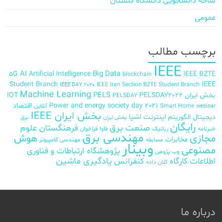
شاخه دانشجویی دانشگاه گلستان
عمومی
برچسب‌ مطالب
IEEE
AI
Big Data
5G
Artificial Intelligence
IEEE BZTE
blockchain
Student Branch
IEEE
IEEE Iran Section BZTE Student Branch
IEEE DAY 2020
Machine Learning
PELS
بخش ایران
PELSDAY2022
IOT
PELSDAY
Power and energy society day 2021
اقتصاد
Smart Home
آنلاین
webinar
بخش ایران IEEE
اینترنت اشیا
دیجیتال
الگوریتم
برق
بخش ایران
رایگان
صنعت برق
فرهنگستان علوم
خبرنامه
رباتیک
فاوا
فراخوان
مهندسی برق
مجازی
هوش
مخابرات
مسابقه
مهندسی کامپیوتر
وبینار
مصنوعی
پژوهشگاه ارتباطات و فناوری
وب پژوهی
اطلاعات
کارگاه
کنفرانس
یادگیری ماشین
کلان داده
درباره ما