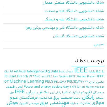
شاخه دانشجویی دانشگاه صنعتی همدان
شاخه دانشجویی دانشگاه علم و صنعت
شاخه دانشجویی دانشگاه علم و فرهنگ
شاخه دانشجویی دانشگاه فنی و مهندسی بوئین زهرا
شاخه دانشجویی دانشگاه گلستان
عمومی
برچسب‌ مطالب
IEEE
AI
Big Data
5G
Artificial Intelligence
IEEE BZTE
blockchain
Student Branch
IEEE
IEEE Iran Section BZTE Student Branch
IEEE DAY 2020
Machine Learning
PELS
بخش ایران
PELSDAY2022
IOT
PELSDAY
Power and energy society day 2021
اقتصاد
Smart Home
آنلاین
webinar
بخش ایران IEEE
اینترنت اشیا
دیجیتال
الگوریتم
برق
بخش ایران
رایگان
صنعت برق
فرهنگستان علوم
خبرنامه
رباتیک
فاوا
فراخوان
مهندسی برق
مجازی
هوش
مخابرات
مسابقه
مهندسی کامپیوتر