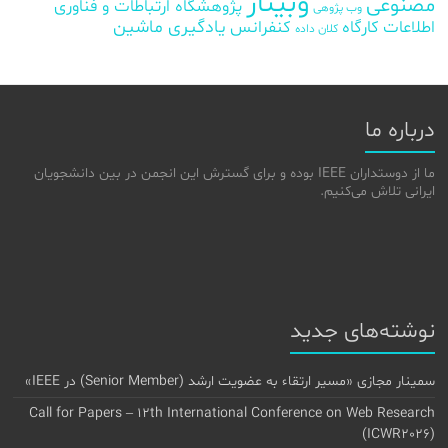
وبینار
مصنوعی
پژوهشگاه ارتباطات و فناوری
وب پژوهی
اطلاعات
کارگاه
کنفرانس
یادگیری ماشین
کلان داده
درباره ما
ما از دوستداران IEEE بوده و برای گسترش این انجمن در بین دانشجویان
ایرانی تلاش می‌کنیم.
نوشته‌های جدید
سمینار مجازی «مسیر ارتقاء به عضویت ارشد (Senior Member) در IEEE»
Call for Papers – 12th International Conference on Web Research
(ICWR2026)