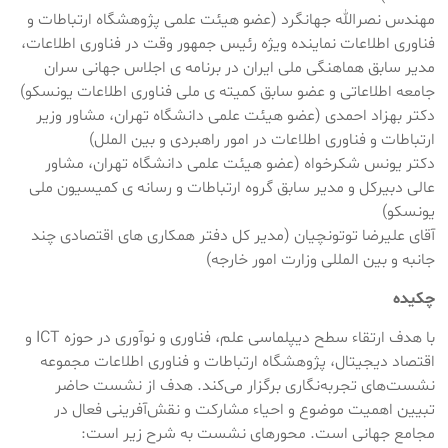
مهندس نصرالله جهانگرد (عضو هیئت علمی پژوهشگاه ارتباطات و
فناوری اطلاعات نماینده ویژه رئیس جمهور وقت در فناوری اطلاعات،
مدیر سابق هماهنگی ملی ایران در برنامه ی اجلاس جهانی سران
جامعه اطلاعاتی و عضو سابق کمیته ی ملی فناوری اطلاعات یونسکو)
دکتر بهزاد احمدی (عضو هیئت علمی دانشگاه تهران، مشاور وزیر
ارتباطات و فناوری اطلاعات در امور راهبردی و بین الملل)
دکتر یونس شکرخواه (عضو هیئت علمی دانشگاه تهران، مشاور
عالی دبیرکل و مدیر سابق گروه ارتباطات و رسانه ی کمیسیون ملی
یونسکو)
آقای علیرضا توتونچیان (مدیر کل دفتر همکاری های اقتصادی چند
جانبه و بین المللی وزارت امور خارجه)
چکیده
با هدف ارتقاء سطح دیپلماسی علم، فناوری و نوآوری در حوزه ICT و
اقتصاد دیجیتال، پژوهشگاه ارتباطات و فناوری اطلاعات مجموعه
نشست‌های تجربه‌نگاری برگزار می‌کند. هدف از نشست حاضر
تبیین اهمیت موضوع و احیاء مشارکت و نقش‌آفرینی فعال در
مجامع جهانی است. محورهای نشست به شرح زیر است: