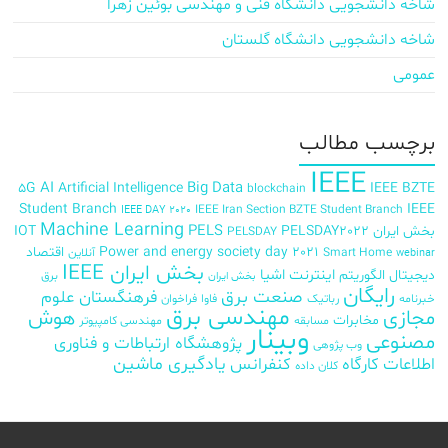
شاخه دانشجویی دانشگاه فنی و مهندسی بوئین زهرا
شاخه دانشجویی دانشگاه گلستان
عمومی
برچسب‌ مطالب
IEEE
AI
Big Data
5G
Artificial Intelligence
IEEE BZTE
blockchain
Student Branch
IEEE
IEEE Iran Section BZTE Student Branch
IEEE DAY 2020
Machine Learning
PELS
بخش ایران
PELSDAY2022
IOT
PELSDAY
Power and energy society day 2021
اقتصاد
Smart Home
آنلاین
webinar
بخش ایران IEEE
اینترنت اشیا
دیجیتال
الگوریتم
برق
بخش ایران
رایگان
صنعت برق
فرهنگستان علوم
خبرنامه
رباتیک
فاوا
فراخوان
مهندسی برق
مجازی
هوش
مخابرات
مسابقه
مهندسی کامپیوتر
وبینار
مصنوعی
پژوهشگاه ارتباطات و فناوری
وب پژوهی
اطلاعات
کارگاه
کنفرانس
یادگیری ماشین
کلان داده