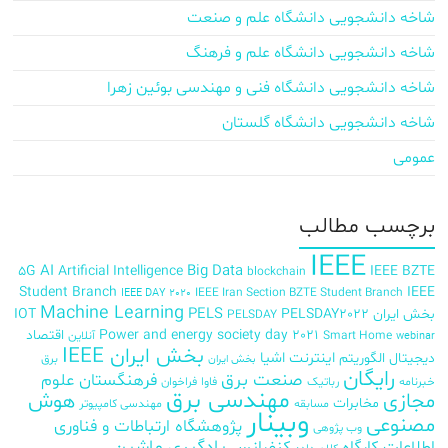
شاخه دانشجویی دانشگاه علم و صنعت
شاخه دانشجویی دانشگاه علم و فرهنگ
شاخه دانشجویی دانشگاه فنی و مهندسی بوئین زهرا
شاخه دانشجویی دانشگاه گلستان
عمومی
برچسب‌ مطالب
IEEE
AI
Big Data
5G
Artificial Intelligence
IEEE BZTE
blockchain
Student Branch
IEEE
IEEE Iran Section BZTE Student Branch
IEEE DAY 2020
Machine Learning
PELS
بخش ایران
PELSDAY2022
IOT
PELSDAY
Power and energy society day 2021
اقتصاد
Smart Home
آنلاین
webinar
بخش ایران IEEE
اینترنت اشیا
دیجیتال
الگوریتم
برق
بخش ایران
رایگان
صنعت برق
فرهنگستان علوم
خبرنامه
رباتیک
فاوا
فراخوان
مهندسی برق
مجازی
هوش
مخابرات
مسابقه
مهندسی کامپیوتر
وبینار
مصنوعی
پژوهشگاه ارتباطات و فناوری
وب پژوهی
اطلاعات
کارگاه
کنفرانس