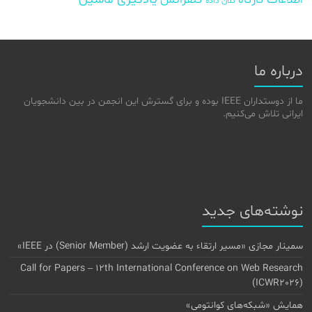
یادگیری ماشین
کلان داده
درباره ما
ما از دوستداران IEEE بوده و برای گسترش این انجمن در بین دانشجویان
ایرانی تلاش می‌کنیم.
نوشته‌های جدید
سمینار مجازی «مسیر ارتقاء به عضویت ارشد (Senior Member) در IEEE»
Call for Papers – 12th International Conference on Web Research
(ICWR2026)
همایش «شبکه‌های کوانتومی»