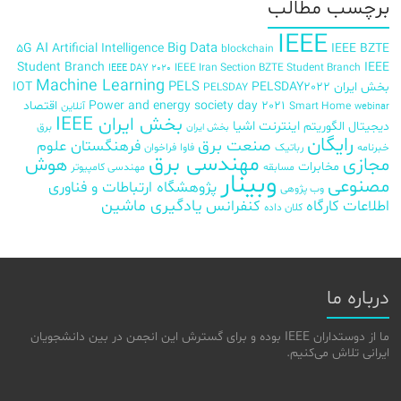
برچسب‌ مطالب
IEEE
AI
Big Data
5G
Artificial Intelligence
IEEE BZTE
blockchain
Student Branch
IEEE
IEEE Iran Section BZTE Student Branch
IEEE DAY 2020
Machine Learning
PELS
بخش ایران
PELSDAY2022
IOT
PELSDAY
Power and energy society day 2021
اقتصاد
Smart Home
آنلاین
webinar
بخش ایران IEEE
اینترنت اشیا
دیجیتال
الگوریتم
برق
بخش ایران
رایگان
صنعت برق
فرهنگستان علوم
خبرنامه
رباتیک
فاوا
فراخوان
مهندسی برق
مجازی
هوش
مخابرات
مسابقه
مهندسی کامپیوتر
وبینار
مصنوعی
پژوهشگاه ارتباطات و فناوری
وب پژوهی
اطلاعات
کارگاه
کنفرانس
یادگیری ماشین
کلان داده
درباره ما
ما از دوستداران IEEE بوده و برای گسترش این انجمن در بین دانشجویان
ایرانی تلاش می‌کنیم.