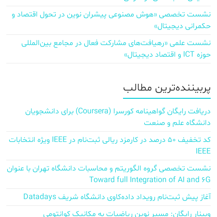
نشست تخصصی «هوش مصنوعی پیشران نوین در تحول اقتصاد و
حکمرانی دیجیتال»
نشست علمی «رهیافت‌های مشارکت فعال در مجامع بین‌المللی
حوزه ICT و اقتصاد دیجیتال»
پربیننده‌ترین مطالب
دریافت رایگان گواهینامه کورسرا (Coursera) برای دانشجویان
دانشگاه علم و صنعت
کد تخفیف ۵۰ درصد در کارمزد ریالی ثبت‌نام در IEEE ویژه انتخابات
IEEE
نشست تخصصی گروه الگوریتم و محاسبات دانشگاه تهران با عنوان
Toward full Integration of AI and 6G
آغاز پیش‌ ثبت‌نام رویداد داده‌کاوی دانشگاه شریف Datadays
وبینار رایگان: مسیر نوین ریاضیات به مکانیک کوانتومی