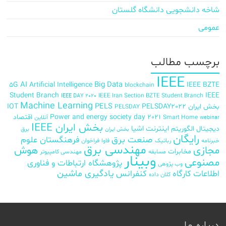
شاخه دانشجویی دانشگاه گلستان
عمومی
برچسب‌ مطالب
IEEE
AI
Big Data
5G
Artificial Intelligence
IEEE BZTE
blockchain
Student Branch
IEEE
IEEE Iran Section BZTE Student Branch
IEEE DAY 2020
Machine Learning
PELS
بخش ایران
PELSDAY2022
IOT
PELSDAY
Power and energy society day 2021
اقتصاد
Smart Home
آنلاین
webinar
بخش ایران IEEE
اینترنت اشیا
دیجیتال
الگوریتم
برق
بخش ایران
رایگان
صنعت برق
فرهنگستان علوم
خبرنامه
رباتیک
فاوا
فراخوان
مهندسی برق
مجازی
هوش
مخابرات
مسابقه
مهندسی کامپیوتر
وبینار
مصنوعی
پژوهشگاه ارتباطات و فناوری
وب پژوهی
اطلاعات
کارگاه
کنفرانس
یادگیری ماشین
کلان داده