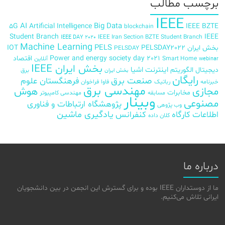
برچسب‌ مطالب
IEEE
AI
Big Data
5G
Artificial Intelligence
IEEE BZTE
blockchain
Student Branch
IEEE
IEEE Iran Section BZTE Student Branch
IEEE DAY 2020
Machine Learning
PELS
بخش ایران
PELSDAY2022
IOT
PELSDAY
Power and energy society day 2021
اقتصاد
Smart Home
آنلاین
webinar
بخش ایران IEEE
اینترنت اشیا
دیجیتال
الگوریتم
برق
بخش ایران
رایگان
صنعت برق
فرهنگستان علوم
خبرنامه
رباتیک
فاوا
فراخوان
مهندسی برق
مجازی
هوش
مخابرات
مسابقه
مهندسی کامپیوتر
وبینار
مصنوعی
پژوهشگاه ارتباطات و فناوری
وب پژوهی
اطلاعات
کارگاه
کنفرانس
یادگیری ماشین
کلان داده
درباره ما
ما از دوستداران IEEE بوده و برای گسترش این انجمن در بین دانشجویان
ایرانی تلاش می‌کنیم.