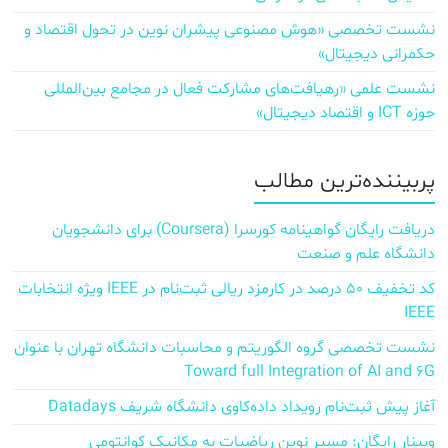
نشست تخصصی «هوش مصنوعی پیشران نوین در تحول اقتصاد و
حکمرانی دیجیتال»
نشست علمی «رهیافت‌های مشارکت فعال در مجامع بین‌المللی
حوزه ICT و اقتصاد دیجیتال»
پربیننده‌ترین مطالب
دریافت رایگان گواهینامه کورسرا (Coursera) برای دانشجویان
دانشگاه علم و صنعت
کد تخفیف ۵۰ درصد در کارمزد ریالی ثبت‌نام در IEEE ویژه انتخابات
IEEE
نشست تخصصی گروه الگوریتم و محاسبات دانشگاه تهران با عنوان
Toward full Integration of AI and 6G
آغاز پیش‌ ثبت‌نام رویداد داده‌کاوی دانشگاه شریف Datadays
وبینار رایگان: مسیر نوین ریاضیات به مکانیک کوانتومی