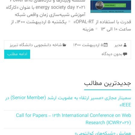
سلسله وبینارها و کارگاه‌های Power and
energy society day 2021 با عنوان «کارگاه
آموزشی شبیه‌سازی زمان واقعی شبکه
قدرت با استفاده از OPAL-RT»
یکشنبه ۵ اردیبهشت ۱۴۰۰، از
ساعت ۱۰ الی ۱۳
هزینه
مدیر
۵ اردیبهشت ۱۴۰۰
شاخه دانشجویی دانشگاه تبریز
بدون دیدگاه
ادامه مطلب
جدیدترین مطالب
سمینار مجازی «مسیر ارتقاء به عضویت ارشد (Senior Member) در
IEEE»
Call for Papers – 12th International Conference on Web
Research (ICWR2026)
همایش «شبکه‌های کوانتومی»