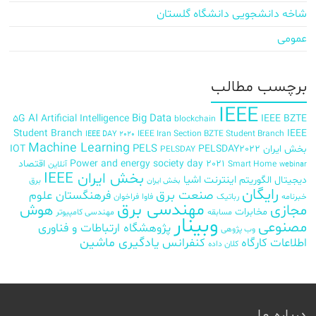
شاخه دانشجویی دانشگاه گلستان
عمومی
برچسب‌ مطالب
IEEE
AI
Big Data
5G
Artificial Intelligence
IEEE BZTE
blockchain
Student Branch
IEEE
IEEE Iran Section BZTE Student Branch
IEEE DAY 2020
Machine Learning
PELS
بخش ایران
PELSDAY2022
IOT
PELSDAY
Power and energy society day 2021
اقتصاد
Smart Home
آنلاین
webinar
بخش ایران IEEE
اینترنت اشیا
دیجیتال
الگوریتم
برق
بخش ایران
رایگان
صنعت برق
فرهنگستان علوم
خبرنامه
رباتیک
فاوا
فراخوان
مهندسی برق
مجازی
هوش
مخابرات
مسابقه
مهندسی کامپیوتر
وبینار
مصنوعی
پژوهشگاه ارتباطات و فناوری
وب پژوهی
اطلاعات
کارگاه
کنفرانس
یادگیری ماشین
کلان داده