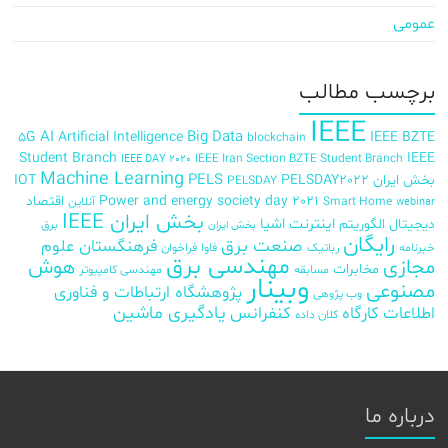
عمومی
برچسب‌ مطالب
IEEE
AI
Big Data
5G
Artificial Intelligence
IEEE BZTE
blockchain
Student Branch
IEEE
IEEE Iran Section BZTE Student Branch
IEEE DAY 2020
Machine Learning
PELS
بخش ایران
PELSDAY2022
IOT
PELSDAY
Power and energy society day 2021
اقتصاد
Smart Home
آنلاین
webinar
بخش ایران IEEE
اینترنت اشیا
دیجیتال
الگوریتم
برق
بخش ایران
رایگان
صنعت برق
فرهنگستان علوم
خبرنامه
رباتیک
فاوا
فراخوان
مهندسی برق
مجازی
هوش
مخابرات
مسابقه
مهندسی کامپیوتر
وبینار
مصنوعی
پژوهشگاه ارتباطات و فناوری
وب پژوهی
اطلاعات
کارگاه
کنفرانس
یادگیری ماشین
کلان داده
درباره ما