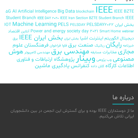
IEEE
AI
Big Data
5G
Artificial Intelligence
IEEE BZTE
blockchain
Student Branch
IEEE
IEEE Iran Section BZTE Student Branch
IEEE DAY 2020
Machine Learning
PELS
بخش ایران
PELSDAY2022
IOT
PELSDAY
Power and energy society day 2021
اقتصاد
Smart Home
آنلاین
webinar
بخش ایران IEEE
اینترنت اشیا
دیجیتال
الگوریتم
برق
بخش ایران
رایگان
صنعت برق
فرهنگستان علوم
خبرنامه
رباتیک
فاوا
فراخوان
مهندسی برق
مجازی
هوش
مخابرات
مسابقه
مهندسی کامپیوتر
وبینار
مصنوعی
پژوهشگاه ارتباطات و فناوری
وب پژوهی
اطلاعات
کارگاه
کنفرانس
یادگیری ماشین
کلان داده
درباره ما
ما از دوستداران IEEE بوده و برای گسترش این انجمن در بین دانشجویان
ایرانی تلاش می‌کنیم.