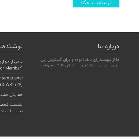
درباره ما
نوشته‌ها
ما از دوستداران IEEE بوده و برای گسترش این
سمینار مجازی
انجمن در بین دانشجویان ایرانی تلاش می‌کنیم.
(Senior Member) در IEEE»
International
 (ICWR2026)
همایش «شبکه
نشست تخصصی
تحول اقتصاد 