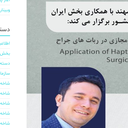
آغاز پی
وبینار
دسته
اطلاعی
بخش ایر
دسته‌
سازما
شاخه 
شاخه 
شاخه 
شاخه 
شاخه 