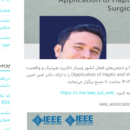
2026)
همایش
نشست 
حکمرا
نشست 
حوزه ICT و اقتصاد دیجیتال»
پربی
شاخه IEEE دانشگاه صنعتی سهند با همکاری بخش ایران IEEE و انجمن‌های فعال کشور وبینار «کاربرد هپتیک و واقعیت
مجازی در ربات‌های جراح» (Application of Haptic and Virtual Reality in Surgical Robots) را با ارائه دکتر امیر امین
دانشگ
عه کنید:
https://t.me/ieee_sut_web
IEEE
نشست 
عنوان d full Integration of AI and 6G