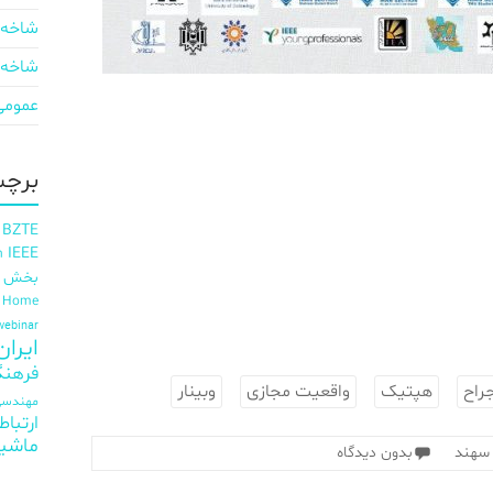
شاخه 
شاخه 
عمومی
برچس
 BZTE
IEEE
h
بخش ای
t Home
webinar
ایران EE
فرهنگ
راح
هپتیک
واقعیت مجازی
وبینار
مهندسی 
ارتباط
ماشی
 سهند
بدون دیدگاه