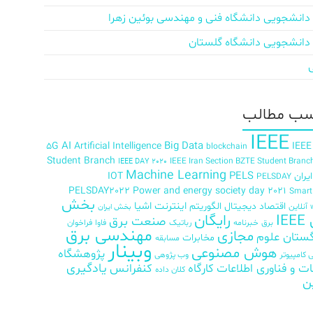
دانشجویی دانشگاه فنی و مهندسی بوئین زهرا
دانشجویی دانشگاه گلستان
ب‌ مطالب
IEEE
AI
Big Data
5G
Artificial Intelligence
IEEE
blockchain
Student Branch
IEEE Iran Section BZTE Student Branc
IEEE DAY 2020
Machine Learning
PELS
ران
IOT
PELSDAY
PELSDAY2022
Power and energy society day 2021
Smar
بخش
اینترنت اشیا
اقتصاد دیجیتال
الگوریتم
آنلاین
بخش ایران
رایگان
IE
صنعت برق
برق
خبرنامه
رباتیک
فاوا
فراخوان
مهندسی برق
مجازی
ستان علوم
مخابرات
مسابقه
وبینار
هوش مصنوعی
پژوهشگاه
کامپیوتر
وب پژوهی
ات و فناوری اطلاعات
کارگاه
کنفرانس
یادگیری
کلان داده
ن