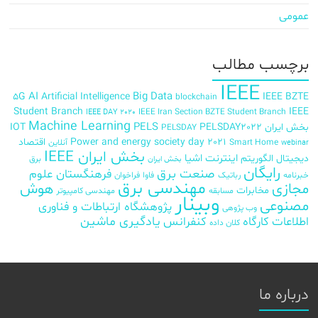
عمومی
برچسب‌ مطالب
IEEE
AI
Big Data
5G
Artificial Intelligence
IEEE BZTE
blockchain
Student Branch
IEEE
IEEE Iran Section BZTE Student Branch
IEEE DAY 2020
Machine Learning
PELS
بخش ایران
PELSDAY2022
IOT
PELSDAY
Power and energy society day 2021
اقتصاد
Smart Home
آنلاین
webinar
بخش ایران IEEE
اینترنت اشیا
دیجیتال
الگوریتم
برق
بخش ایران
رایگان
صنعت برق
فرهنگستان علوم
خبرنامه
رباتیک
فاوا
فراخوان
مهندسی برق
مجازی
هوش
مخابرات
مسابقه
مهندسی کامپیوتر
وبینار
مصنوعی
پژوهشگاه ارتباطات و فناوری
وب پژوهی
اطلاعات
کارگاه
کنفرانس
یادگیری ماشین
کلان داده
درباره ما