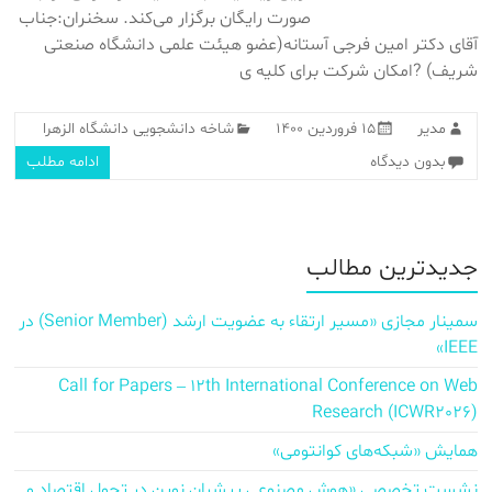
صورت رایگان برگزار می‌کند. سخنران:جناب
آقای دکتر امین فرجی آستانه(عضو هیئت علمی دانشگاه صنعتی
شریف) ?امکان شرکت برای کلیه ی
مدیر
۱۵ فروردین ۱۴۰۰
شاخه دانشجویی دانشگاه الزهرا
بدون دیدگاه
ادامه مطلب
جدیدترین مطالب
سمینار مجازی «مسیر ارتقاء به عضویت ارشد (Senior Member) در
IEEE»
Call for Papers – 12th International Conference on Web
Research (ICWR2026)
همایش «شبکه‌های کوانتومی»
نشست تخصصی «هوش مصنوعی پیشران نوین در تحول اقتصاد و