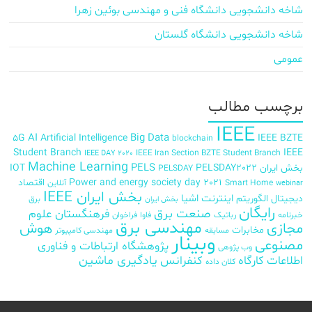
شاخه دانشجویی دانشگاه فنی و مهندسی بوئین زهرا
شاخه دانشجویی دانشگاه گلستان
عمومی
برچسب‌ مطالب
IEEE
AI
Big Data
5G
Artificial Intelligence
IEEE BZTE
blockchain
Student Branch
IEEE
IEEE Iran Section BZTE Student Branch
IEEE DAY 2020
Machine Learning
PELS
بخش ایران
PELSDAY2022
IOT
PELSDAY
Power and energy society day 2021
اقتصاد
Smart Home
آنلاین
webinar
بخش ایران IEEE
اینترنت اشیا
دیجیتال
الگوریتم
برق
بخش ایران
رایگان
صنعت برق
فرهنگستان علوم
خبرنامه
رباتیک
فاوا
فراخوان
مهندسی برق
مجازی
هوش
مخابرات
مسابقه
مهندسی کامپیوتر
وبینار
مصنوعی
پژوهشگاه ارتباطات و فناوری
وب پژوهی
اطلاعات
کارگاه
کنفرانس
یادگیری ماشین
کلان داده