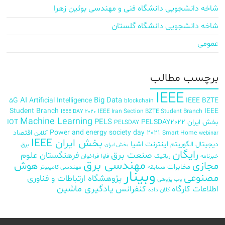
شاخه دانشجویی دانشگاه فنی و مهندسی بوئین زهرا
شاخه دانشجویی دانشگاه گلستان
عمومی
برچسب‌ مطالب
IEEE
AI
Big Data
5G
Artificial Intelligence
IEEE BZTE
blockchain
Student Branch
IEEE
IEEE Iran Section BZTE Student Branch
IEEE DAY 2020
Machine Learning
PELS
بخش ایران
PELSDAY2022
IOT
PELSDAY
Power and energy society day 2021
اقتصاد
Smart Home
آنلاین
webinar
بخش ایران IEEE
اینترنت اشیا
دیجیتال
الگوریتم
برق
بخش ایران
رایگان
صنعت برق
فرهنگستان علوم
خبرنامه
رباتیک
فاوا
فراخوان
مهندسی برق
مجازی
هوش
مخابرات
مسابقه
مهندسی کامپیوتر
وبینار
مصنوعی
پژوهشگاه ارتباطات و فناوری
وب پژوهی
اطلاعات
کارگاه
کنفرانس
یادگیری ماشین
کلان داده