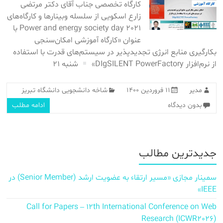
کارگاه تخصصی جناب آقای دکتر مرتضی
زارع اسکویی از سلسله وبینارها و کارگاه‌های
Power and energy society day 2021 با
عنوان «کارگاه آموزشی امکان‌سنجی
بکارگیری منابع انرژی تجدیدپذیر در سیستم‌های قدرت با استفاده
از نرم‌افزار DIgSILENT PowerFactory»
شنبه ۲۱
مدیر
۱۱ فروردین ۱۴۰۰
شاخه دانشجویی دانشگاه تبریز
بدون دیدگاه
ادامه مطلب
جدیدترین مطالب
سمینار مجازی «مسیر ارتقاء به عضویت ارشد (Senior Member) در
IEEE»
Call for Papers – 12th International Conference on Web
Research (ICWR2026)