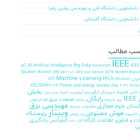
دانشجویی دانشگاه فنی و مهندسی بوئین زهرا
دانشجویی دانشگاه گلستان
ب‌ مطالب
IEEE
AI
Big Data
5G
Artificial Intelligence
IEEE
blockchain
Student Branch
IEEE Iran Section BZTE Student Branc
IEEE DAY 2020
Machine Learning
PELS
ران
IOT
PELSDAY
PELSDAY2022
Power and energy society day 2021
Smar
بخش
اینترنت اشیا
اقتصاد دیجیتال
الگوریتم
آنلاین
بخش ایران
رایگان
IE
صنعت برق
برق
خبرنامه
رباتیک
فاوا
فراخوان
مهندسی برق
مجازی
ستان علوم
مخابرات
مسابقه
وبینار
هوش مصنوعی
پژوهشگاه
کامپیوتر
وب پژوهی
ات و فناوری اطلاعات
کارگاه
کنفرانس
یادگیری
کلان داده
ن