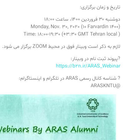
تاریخ و زمان برگزاری:
دوشنبه ۳۰ فروردین ۱۴۰۰، ساعت ۱۸:۰۰
Monday, Nov. 30, 2020 (10 Farvardin 1400)
Time: 18:00-19:30 (+3:30 GMT Tehran local )
لازم به ذکر است وبینار فوق در محیط ZOOM برگزار می شود.
?پیوند ثبت نام در وبینار:
https://b2n.ir/ARAS_Webinar
? شناسه کانال رسمی ARAS در تلگرام و اینستاگرام:
@ARASKNTU