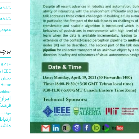
شاخه 
شاخه 
عمومی
برچس
 BZTE
IEEE
h
بخش ای
t Home
webinar
ایران EE
فرهنگ
مهندسی 
ارتباط
ماشی