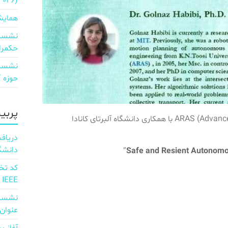
2026)
همایش
نشست 
حکمرا
نشست 
حوزه ICT و اقتصاد دیجیتال»
پربی
گروه تحقیقاتی ارس ARAS (Advanced Robotics and Automated System) با همکاری دانشگاه آلبرتای کانادا
دانشگ
“
Safe and Resient Autonomo
IEEE
نشست 
عنوان d full Integration of AI and 6G