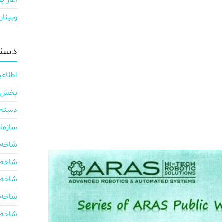
آغاز پی
وبینار
دسته
اطلاعی
بخش ایر
دسته‌
سازما
شاخه 
شاخه 
شاخه 
شاخه 
شاخه 