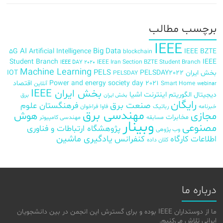
برچسب‌ مطالب
IEEE
AI
Big Data
5G
Artificial Intelligence
IEEE BZTE
blockchain
Student Branch
IEEE
IEEE Iran Section BZTE Student Branch
IEEE DAY 2020
Machine Learning
PELS
بخش ایران
PELSDAY2022
IOT
PELSDAY
Power and energy society day 2021
اقتصاد
Smart Home
آنلاین
webinar
بخش ایران IEEE
اینترنت اشیا
دیجیتال
الگوریتم
برق
بخش ایران
رایگان
صنعت برق
فرهنگستان علوم
خبرنامه
رباتیک
فاوا
فراخوان
مهندسی برق
مجازی
هوش
مخابرات
مسابقه
مهندسی کامپیوتر
وبینار
مصنوعی
پژوهشگاه ارتباطات و فناوری
وب پژوهی
اطلاعات
کارگاه
کنفرانس
یادگیری ماشین
کلان داده
درباره ما
ما از دوستداران IEEE بوده و برای گسترش این انجمن در بین دانشجویان
ایرانی تلاش می‌کنیم.