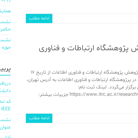
2026)
همایش
ادامه مطلب
نشست 
حکمرا
نشست 
پژوهشگاه ارتباطات و فناوری
حوزه ICT و اقتصاد دیجیتال»
پربی
سمینارهای هفته پژوهش پژوهشگاه ارتباطات و فناوری اطلاعات از تاریخ ۱۷
لغایت ۲۱ آذر ۱۴۰۳ در پرژوهشگاه ارتباطات و فناوری اطلاعات به آدرس تهران،
 برگزار می‌گردد. لینک ثبت نام:
دانشگ
https://www.itrc.ac.ir/researchweek.workshops جزییات بیشتر:
IEEE
ادامه مطلب
نشست 
عنوان d full Integration of AI and 6G