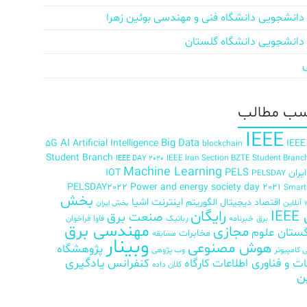
دانشجویی دانشگاه فنی و مهندسی بوئین زهرا
دانشجویی دانشگاه گلستان
ب‌ مطالب
IEEE
AI
Big Data
5G
Artificial Intelligence
IEEE
blockchain
Student Branch
IEEE Iran Section BZTE Student Branc
IEEE DAY 2020
Machine Learning
PELS
ران
IOT
PELSDAY
PELSDAY2022
Power and energy society day 2021
Smar
بخش
اینترنت اشیا
اقتصاد دیجیتال
الگوریتم
آنلاین
بخش ایران
رایگان
IE
صنعت برق
برق
خبرنامه
رباتیک
فاوا
فراخوان
مهندسی برق
مجازی
ستان علوم
مخابرات
مسابقه
وبینار
هوش مصنوعی
پژوهشگاه
کامپیوتر
وب پژوهی
ات و فناوری اطلاعات
کارگاه
کنفرانس
یادگیری
کلان داده
ن