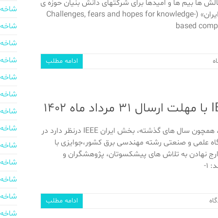
لش ها بیم ها و امیدها برای شرکتهای دانش بنیان حوزه ی
شاخه 
برق و کامپیوتر در ایران» (Challenges, fears and hopes for knowledge-
based compan
شاخه 
شاخه 
شاخه 
ه
ادامه مطلب
شاخه 
شاخه 
شاخه 
شاخه 
به اطلاع می رساند، همچون سال های گذشته، بخش ایران IEEE درنظر دارد در
گاه علمی و صنعتی رشته مهندسی برق کشور،جوایزی با
شاخه 
رج نهادن به تلاش های پیشکسوتان، پژوهشگران و
شاخه 
 ۱-
شاخه 
شاخه 
اه
ادامه مطلب
شاخه 