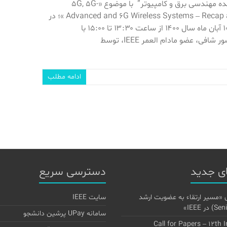
وبینار “افق های آینده مهندسی برق و کامپیوتر” با موضوع «5G, 5G-
Advanced and 6G Wireless Systems – Recap and Road Ahead »؛ در
روز دوشنبه مورخ ۱۰ آبان ماه سال ۱۴۰۰ از ساعت ۱۳:۳۰ تا ۱۵:۰۰ با
فی، عضو مادام العمر IEEE، توسط
ادامه مطلب
ی جدید
دسترسی سریع
 «مسیر ارتقاء به عضویت ارشد
سایت IEEE
سامانه UPay پرشین دانشجو
Call for Papers – 12th 