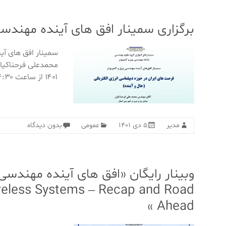
برگزاری سمینار افق های آینده مهندسی
سمینار افق های آی
۱۴۰۱ از ساعت ۱۴:۳۰ تا ۱۶:۰۰ به صورت حضوری و مجازی – برخط در
مدیر
۵ دی ۱۴۰۱
عمومی
بدون دیدگاه
eless Systems – Recap and Road
Ahead »