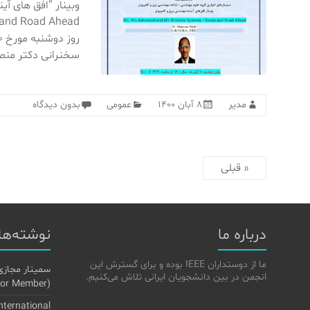
سخنرانی دکتر منصور شا
مدیر
۸ آبان ۱۴۰۰
عمومی
بدون دیدگاه
« قبلی
درباره ما
نوشته‌ها
ما از دوستداران IEEE بوده و برای گسترش این
سمینار مجازی
انجمن در بین دانشجویان ایرانی تلاش می‌کنیم.
(Senior Member) در IEEE»
International