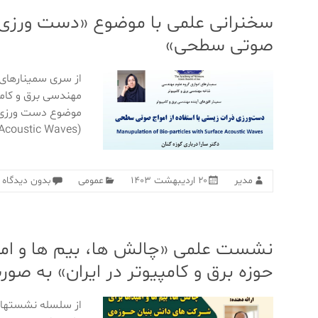
سخنرانی علمی با موضوع «دست ورزی ذر
صوتی سطحی»
از سری سمینارهای
مهندسی برق و کامپی
موضوع دست ورزی ذ
(Manupulation of Bio-particles with Surface Acoustic Waves) توسط
مدیر
۲۰ اردیبهشت ۱۴۰۳
عمومی
بدون دیدگاه
نشست علمی «چالش ها، بیم ها و امی
حوزه برق و کامپیوتر در ایران» به صو
از سلسله نشستهای