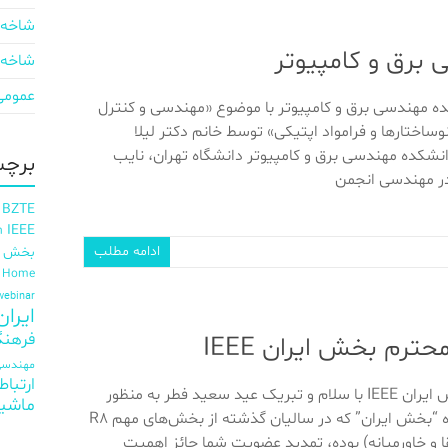
شاخه 
 برق و کامپیوتر
شاخه 
عمومی
نده‌ مهندسی برق و کامپیوتر با موضوع «مهندسی و کنترل
انوساختارها و فرامواد اپتیکی» توسط خانم دکتر لیلا
نشکده مهندسی برق و کامپیوتر دانشگاه تهران، نایب
برچس
در مهندسی انجمن
 BZTE
IEEE
h
ادامه مطلب
بخش ای
t Home
webinar
ایران EE
فرهنگ
رم بخش ایران IEEE
مهندسی 
ارتباط
اعضای محترم بخش ایران IEEE با سلام و تبریک عید سعید فطر به منظور
ماشی
حفظ و ارتقاء جایگاه “بخش ایران” که در سالیان گذشته از بخش‌های مهم R8
قا و خاورمیانه) بوده، تمدید عضویت شما حائز اهمیت