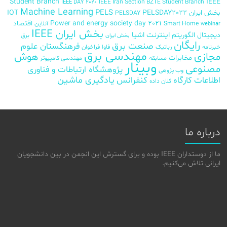
Student Branch
IEEE
IEEE Iran Section BZTE Student Branch
IEEE DAY 2020
Machine Learning
PELS
بخش ایران
PELSDAY2022
IOT
PELSDAY
Power and energy society day 2021
اقتصاد
Smart Home
آنلاین
webinar
بخش ایران IEEE
اینترنت اشیا
دیجیتال
الگوریتم
برق
بخش ایران
رایگان
صنعت برق
فرهنگستان علوم
خبرنامه
رباتیک
فاوا
فراخوان
مهندسی برق
مجازی
هوش
مخابرات
مسابقه
مهندسی کامپیوتر
وبینار
مصنوعی
پژوهشگاه ارتباطات و فناوری
وب پژوهی
اطلاعات
کارگاه
کنفرانس
یادگیری ماشین
کلان داده
درباره ما
ما از دوستداران IEEE بوده و برای گسترش این انجمن در بین دانشجویان
ایرانی تلاش می‌کنیم.