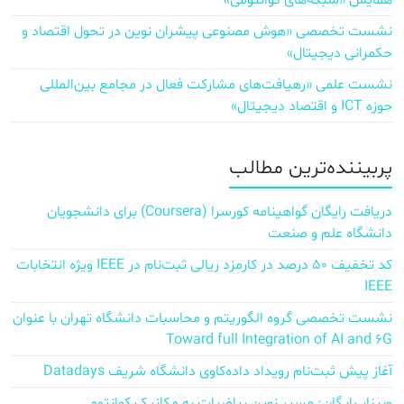
همایش «شبکه‌های کوانتومی»
نشست تخصصی «هوش مصنوعی پیشران نوین در تحول اقتصاد و
حکمرانی دیجیتال»
نشست علمی «رهیافت‌های مشارکت فعال در مجامع بین‌المللی
حوزه ICT و اقتصاد دیجیتال»
پربیننده‌ترین مطالب
دریافت رایگان گواهینامه کورسرا (Coursera) برای دانشجویان
دانشگاه علم و صنعت
کد تخفیف ۵۰ درصد در کارمزد ریالی ثبت‌نام در IEEE ویژه انتخابات
IEEE
نشست تخصصی گروه الگوریتم و محاسبات دانشگاه تهران با عنوان
Toward full Integration of AI and 6G
آغاز پیش‌ ثبت‌نام رویداد داده‌کاوی دانشگاه شریف Datadays
وبینار رایگان: مسیر نوین ریاضیات به مکانیک کوانتومی