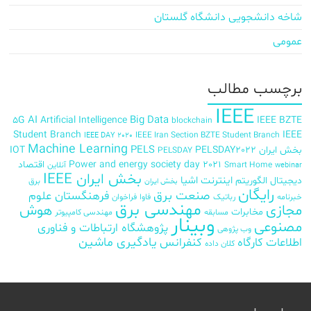
شاخه دانشجویی دانشگاه گلستان
عمومی
برچسب‌ مطالب
IEEE
AI
Big Data
5G
Artificial Intelligence
IEEE BZTE
blockchain
Student Branch
IEEE
IEEE Iran Section BZTE Student Branch
IEEE DAY 2020
Machine Learning
PELS
بخش ایران
PELSDAY2022
IOT
PELSDAY
Power and energy society day 2021
اقتصاد
Smart Home
آنلاین
webinar
بخش ایران IEEE
اینترنت اشیا
دیجیتال
الگوریتم
برق
بخش ایران
رایگان
صنعت برق
فرهنگستان علوم
خبرنامه
رباتیک
فاوا
فراخوان
مهندسی برق
مجازی
هوش
مخابرات
مسابقه
مهندسی کامپیوتر
وبینار
مصنوعی
پژوهشگاه ارتباطات و فناوری
وب پژوهی
اطلاعات
کارگاه
کنفرانس
یادگیری ماشین
کلان داده