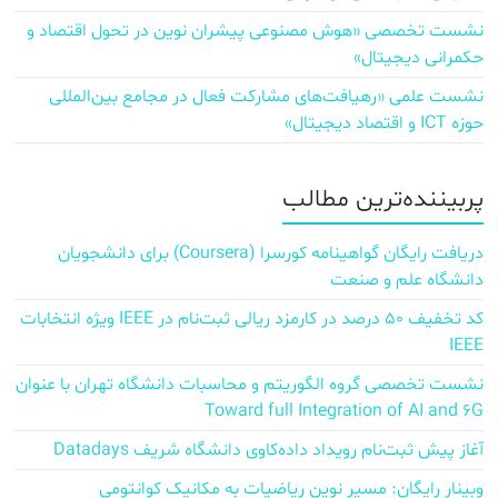
نشست تخصصی «هوش مصنوعی پیشران نوین در تحول اقتصاد و
حکمرانی دیجیتال»
نشست علمی «رهیافت‌های مشارکت فعال در مجامع بین‌المللی
حوزه ICT و اقتصاد دیجیتال»
پربیننده‌ترین مطالب
دریافت رایگان گواهینامه کورسرا (Coursera) برای دانشجویان
دانشگاه علم و صنعت
کد تخفیف ۵۰ درصد در کارمزد ریالی ثبت‌نام در IEEE ویژه انتخابات
IEEE
نشست تخصصی گروه الگوریتم و محاسبات دانشگاه تهران با عنوان
Toward full Integration of AI and 6G
آغاز پیش‌ ثبت‌نام رویداد داده‌کاوی دانشگاه شریف Datadays
وبینار رایگان: مسیر نوین ریاضیات به مکانیک کوانتومی