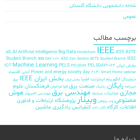
شاخه دانشجویی دانشگاه گلستان
عمومی
برچسب‌ مطالب
IEEE
AI
Big Data
5G
Artificial Intelligence
IEEE BZTE
blockchain
Student Branch
IEEE
IEEE Iran Section BZTE Student Branch
IEEE DAY 2020
Machine Learning
PELS
بخش ایران
PELSDAY2022
IOT
PELSDAY
Power and energy society day 2021
اقتصاد
Smart Home
آنلاین
webinar
بخش ایران IEEE
اینترنت اشیا
دیجیتال
الگوریتم
برق
بخش ایران
رایگان
صنعت برق
فرهنگستان علوم
خبرنامه
رباتیک
فاوا
فراخوان
مهندسی برق
مجازی
هوش
مخابرات
مسابقه
مهندسی کامپیوتر
وبینار
مصنوعی
پژوهشگاه ارتباطات و فناوری
وب پژوهی
اطلاعات
کارگاه
کنفرانس
یادگیری ماشین
کلان داده
درباره ما