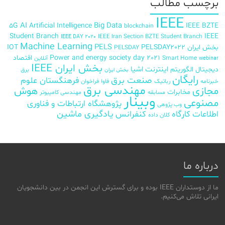
برچسب‌ مطالب
IEEE
AI
Big Data
5G
Artificial Intelligence
IEEE BZTE
blockchain
Student Branch
IEEE
IEEE Iran Section BZTE Student Branch
IEEE DAY 2020
Machine Learning
PELS
بخش ایران
PELSDAY2022
IOT
PELSDAY
Power and energy society day 2021
اقتصاد
Smart Home
آنلاین
webinar
بخش ایران IEEE
اینترنت اشیا
دیجیتال
الگوریتم
برق
بخش ایران
رایگان
صنعت برق
فرهنگستان علوم
خبرنامه
رباتیک
فاوا
فراخوان
مهندسی برق
مجازی
هوش
مخابرات
مسابقه
مهندسی کامپیوتر
وبینار
مصنوعی
پژوهشگاه ارتباطات و فناوری
وب پژوهی
اطلاعات
کارگاه
کنفرانس
یادگیری ماشین
کلان داده
درباره ما
ما از دوستداران IEEE بوده و برای گسترش این انجمن در بین دانشجویان
ایرانی تلاش می‌کنیم.