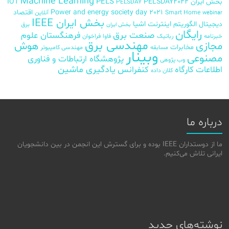
Machine Learning
PELS
بخش ایران
PELSDAY2022
IOT
PELSDAY
Power and energy society day 2021
اقتصاد
Smart Home
آنلاین
webinar
بخش ایران IEEE
اینترنت اشیا
دیجیتال
الگوریتم
برق
بخش ایران
رایگان
صنعت برق
فرهنگستان علوم
خبرنامه
رباتیک
فاوا
فراخوان
مهندسی برق
مجازی
هوش
مخابرات
مسابقه
مهندسی کامپیوتر
وبینار
مصنوعی
پژوهشگاه ارتباطات و فناوری
وب پژوهی
اطلاعات
کارگاه
کنفرانس
یادگیری ماشین
کلان داده
درباره ما
ما از دوستداران IEEE بوده و برای گسترش این انجمن در بین دانشجویان
ایرانی تلاش می‌کنیم.
نوشته‌های جدید