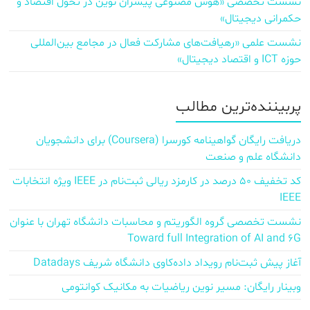
نشست تخصصی «هوش مصنوعی پیشران نوین در تحول اقتصاد و
حکمرانی دیجیتال»
نشست علمی «رهیافت‌های مشارکت فعال در مجامع بین‌المللی
حوزه ICT و اقتصاد دیجیتال»
پربیننده‌ترین مطالب
دریافت رایگان گواهینامه کورسرا (Coursera) برای دانشجویان
دانشگاه علم و صنعت
کد تخفیف ۵۰ درصد در کارمزد ریالی ثبت‌نام در IEEE ویژه انتخابات
IEEE
نشست تخصصی گروه الگوریتم و محاسبات دانشگاه تهران با عنوان
Toward full Integration of AI and 6G
آغاز پیش‌ ثبت‌نام رویداد داده‌کاوی دانشگاه شریف Datadays
وبینار رایگان: مسیر نوین ریاضیات به مکانیک کوانتومی