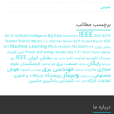
عمومی
برچسب‌ مطالب
IEEE
AI
Big Data
5G
Artificial Intelligence
IEEE BZTE
blockchain
Student Branch
IEEE
IEEE Iran Section BZTE Student Branch
IEEE DAY 2020
Machine Learning
PELS
بخش ایران
PELSDAY2022
IOT
PELSDAY
Power and energy society day 2021
اقتصاد
Smart Home
آنلاین
webinar
بخش ایران IEEE
اینترنت اشیا
دیجیتال
الگوریتم
برق
بخش ایران
رایگان
صنعت برق
فرهنگستان علوم
خبرنامه
رباتیک
فاوا
فراخوان
مهندسی برق
مجازی
هوش
مخابرات
مسابقه
مهندسی کامپیوتر
وبینار
مصنوعی
پژوهشگاه ارتباطات و فناوری
وب پژوهی
اطلاعات
کارگاه
کنفرانس
یادگیری ماشین
کلان داده
درباره ما