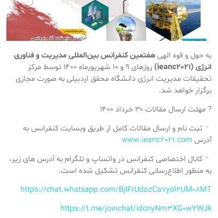
به حول و قوه الهی
هفتمین کنفرانس بین‌المللی مدیریت و فناوری
انرژی (ieanc2021)
روزهای ۹ و ۱۰ شهریورماه ۱۴۰۰ توسط مرکز
تحقیقات مدیریت انرژی دانشگاه محقق اردبیلی به صورت مجازی
برگزار خواهد شد.
? مهلت ارسال مقالات ۳۰ خرداد ۱۴۰۰
ثبت نام و ارسال مقالات کامل از طریق وبسایت کنفرانس به
آدرس
www.ieanc2021.com
کانال اختصاصی کنفرانس در واتساپ و تلگرام به آدرس های زیر،
به منظور اطلاع‌رسانی کنفرانس تشکیل شده است.
https://chat.whatsapp.com/BjIFrUd5zCa7yol2UM08MT
https://t.me/joinchat/idcnyNm3XG0wYWJk